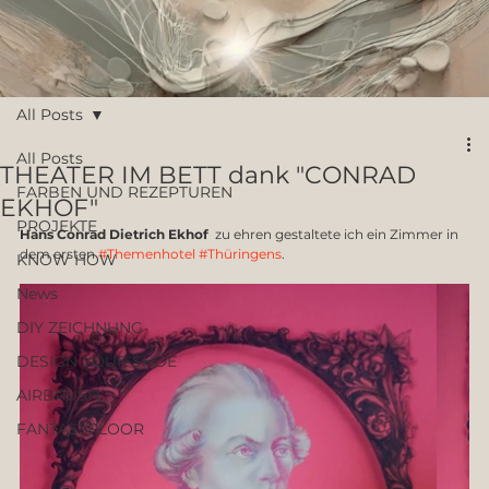
All Posts
All Posts
THEATER IM BETT dank "CONRAD
FARBEN UND REZEPTUREN
EKHOF"
PROJEKTE
Hans Conrad Dietrich Ekhof
  zu ehren gestaltete ich ein Zimmer in 
dem ersten 
#Themenhotel
#Thüringens
.
KNOW HOW
News
DIY ZEICHNUNG
DESIGN YOUR SHOE
AIRBRUSH
FANTASYFLOOR