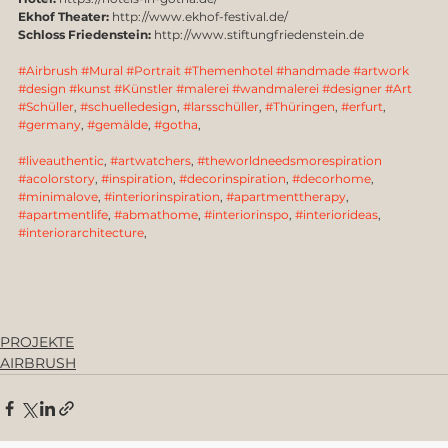
Ekhof Theater:
 http://www.ekhof-festival.de/
Schloss Friedenstein:
 http://www.stiftungfriedenstein.de
#Airbrush
#Mural
#Portrait
#Themenhotel
#handmade
#artwork
#design
#kunst
#Künstler
#malerei
#wandmalerei
#designer
#Art
#Schüller
, 
#schuelledesign
, 
#larsschüller
, 
#Thüringen
, 
#erfurt
, 
#germany
, 
#gemälde
, 
#gotha
, 
#liveauthentic
, 
#artwatchers
, 
#theworldneedsmorespiration
#acolorstory
, 
#inspiration
, 
#decorinspiration
, 
#decorhome
, 
#minimalove
, 
#interiorinspiration
, 
#apartmenttherapy
,
#apartmentlife
, 
#abmathome
, 
#interiorinspo
, 
#interiorideas
, 
#interiorarchitecture
,
PROJEKTE
AIRBRUSH