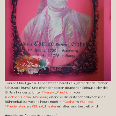
Conrad Ekhof galt zu Lebenszeiten bereits als „Vater der deutschen 
Schauspielkunst“ und einer der besten deutschen Schauspieler des 
18. Jahrhunderts. Unter 
#Herzog_Friedrich
 I. von 
#Sachsen_Gotha_Altenburg
 erfand er die erste schnellwechselde 
Bühnenkulisse welche heute noch in 
#Gotha
 im 
#Schloss
#Friedenstein
 als 
#Ekhof_Theater
 erhalten und bespielt wird.  
Hotel:
 https://hotels-in-gotha.de/