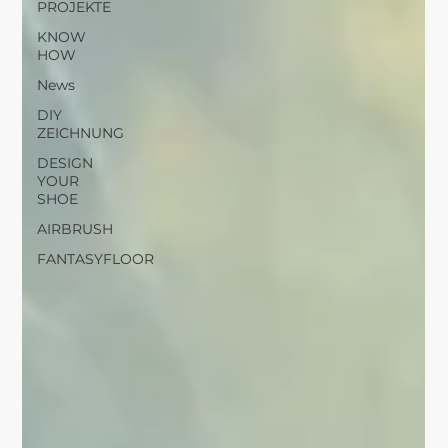
PROJEKTE
KNOW
HOW
News
DIY
ZEICHNUNG
DESIGN
YOUR
SHOE
AIRBRUSH
FANTASYFLOOR