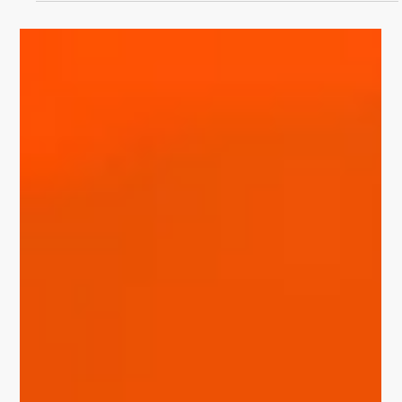
WIE GEIL WIRD DAS
DENN, wenn man
gemeinsam...... kreativ
unterwegs ist und eine
Idee entwickelt?
Gegenstand des Auftrages durch die ( Stadt
Ilmenau/Architekt/ etc)war die Gestaltung der Fassade
des neuen Anbaues des Förderzentrums...