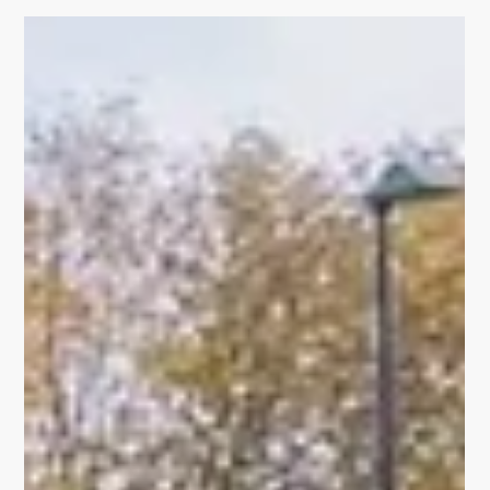
PROJEKTE
Einweihung des
Stadtgemäldes am
Bonifatiusplatz
Mit großer Freude haben wir gestern gemeinsam mit
Vertretern der Förderstelle, des Stadtrates und mit dem
Künstler unser neues...