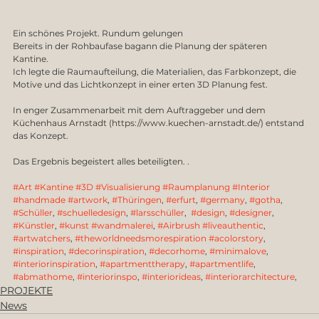
Ein schönes Projekt. Rundum gelungen
Bereits in der Rohbaufase bagann die Planung der späteren 
Kantine. 
Ich legte die Raumaufteilung, die Materialien, das Farbkonzept, die 
Motive und das Lichtkonzept in einer erten 3D Planung fest. 
In enger Zusammenarbeit mit dem Auftraggeber und dem 
Küchenhaus Arnstadt (https://www.kuechen-arnstadt.de/) entstand 
das Konzept.
Das Ergebnis begeistert alles beteiligten. . 
#Art
#Kantine
#3D
#Visualisierung
#Raumplanung
#Interior
#handmade
#artwork
, 
#Thüringen
, 
#erfurt
, 
#germany
, 
#gotha
, 
#Schüller
, 
#schuelledesign
, 
#larsschüller
,  
#design
, 
#designer
, 
#Künstler
, 
#kunst
#wandmalerei
, 
#Airbrush
#liveauthentic
, 
#artwatchers
, 
#theworldneedsmorespiration
#acolorstory
, 
#inspiration
, 
#decorinspiration
, 
#decorhome
, 
#minimalove
, 
#interiorinspiration
, 
#apartmenttherapy
, 
#apartmentlife
, 
#abmathome
, 
#interiorinspo
, 
#interiorideas
, 
#interiorarchitecture
, 
PROJEKTE
News