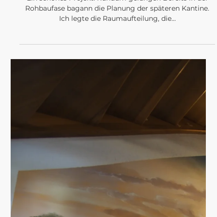
MEINE ERSTEN
ENTWÜRFE
Das erste Themenhotel Thüringens bekommt nun einen
von mir gestalteten Spa- und Wellnessbereich. Bereits
die Hotelzimmer wurden von mir...
Load video