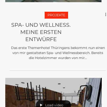
PROJEKTE
FRÜHLINGSFEELING
IM KÜHLEN RAUM
Ist es nicht schön? Ich habe diesen unangenehmen,
dunklen und langen Gang durch ein sehr freundliches
Motiv nicht nur unterbrochen...