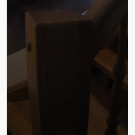
PROJEKTE
KOMPLETTPLANUNG
EINER
FIRMENKANTINE.
Relaxt auf Arbeit ins
Brötchen beißen.
MAHLZEIT:-)
Ein schönes Projekt. Rundum gelungen Bereits in der
Rohbaufase bagann die Planung der späteren Kantine.
Ich legte die Raumaufteilung, die...