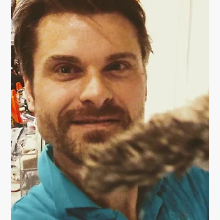
WALK ON MUSIC WITH
3D ARTFLOOR
Standardboden? Was ist das? Für das erste Themenhotel
in Thüringen fertigte ich einen #Fantasyfloor, passend zu
dem Thema "Carl...