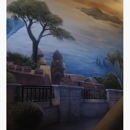
PROJEKTE
THE MAN CAVE / DIE
MÄNNERHÖHLE
Inspiriert von den Sagen der Wikinger... ...entstand der
erste Entwurf für einen einzigartigen Clubraum. Der 3D
Entwurf zeigt die Möbel...
Load video