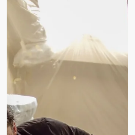
ERARBEITEN DIE
THEMEN FÜR DAS
WANDGEMÄLDE.
Die Kinder des Förderzentrum Dr. Hans Vogel werden
selber kreativ. Sie erarbeiten mit mir die Themen für das
Wandgemälde für ihrer Schule.