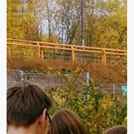
PROJEKTE
KNOW
HOW
News
DIY
ZEICHNUNG
DESIGN
YOUR
SHOE
AIRBRUSH
FANTASYFLOOR