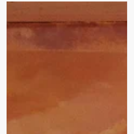
TRENDSTORE
Der Schuhladen in der Innenstadt Erfurts bekommt ein
neues modernes Aussehen. 5 stylische Entwürfe
entstehen. Jung, frisch und zeitlos...