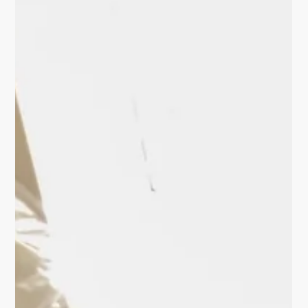
Ein Wintergarten wird zum Rückzugsort. Mit dem
Wandbild habe ich den Raum geöffnet. Der Blick gleitet
jetzt über eine Fantasie-Landschaft...