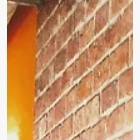
FANTASYFLOOR
WALK ON MUSIC WITH
3D ARTFLOOR
Standardboden? Was ist das? Für das erste Themenhotel
in Thüringen fertigte ich einen #Fantasyfloor, passend zu
dem Thema "Carl...