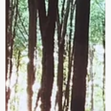
PROJEKTE
AT WORK. From Store
to Trendstore
Als kleiner Vorgeschmack zeige ich dir hier mal einen
Entwurf von 5 Stück. Der Schuhladen in der Innenstadt
Erfurts bekommt ein neues...