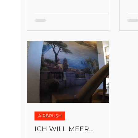
Well
Hote
AIRBRUSH
ICH WILL MEER...