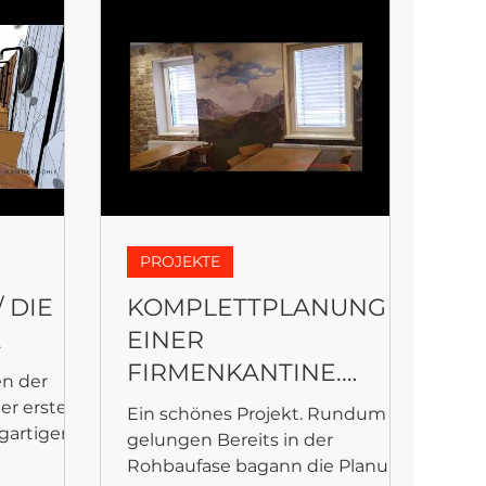
PROJEKTE
 DIE
KOMPLETTPLANUNG
E
EINER
FIRMENKANTINE.
en der
Relaxt auf Arbeit ins
der erste
Ein schönes Projekt. Rundum
igartigen
Brötchen beißen.
gelungen Bereits in der
MAHLZEIT:-)
Rohbaufase bagann die Planung