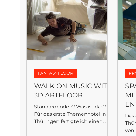
FANTASYFLOOR
FANTASYFLOOR
PR
WALK ON MUSIC WITH
SP
3D ARTFLOOR
ME
EN
Standardboden? Was ist das?
Für das erste Themenhotel in
Das
Thüringen fertigte ich einen
Thü
#Fantasyfloor, passend zu dem
von 
Thema "Carl...