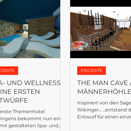
OJEKTE
PROJEKTE
A- UND WELLNESS.
THE MAN CAVE /
INE ERSTEN
MÄNNERHÖHL
TWÜRFE
Inspiriert von den Sag
Wikinger... ...entstand 
 erste Themenhotel
Entwurf für einen einz
ringens bekommt nun einen
Clubraum. Der 3D Entwurf zeigt
mir gestalteten Spa- und
die Möbel...