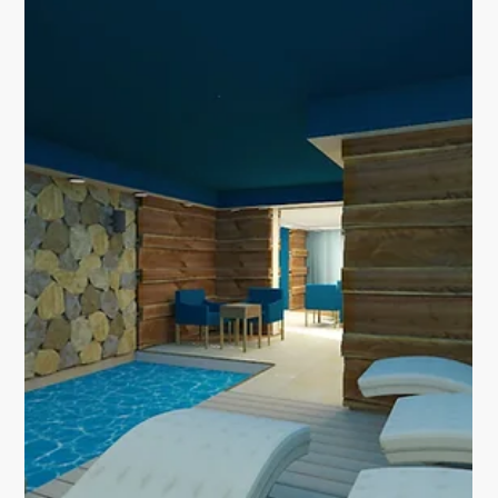
PROJEKTE
FRÜHLINGSFEELING
IM KÜHLEN RAUM
Ist es nicht schön? Ich habe diesen unangenehmen,
dunklen und langen Gang durch ein sehr freundliches
Motiv nicht nur unterbrochen...
Load video