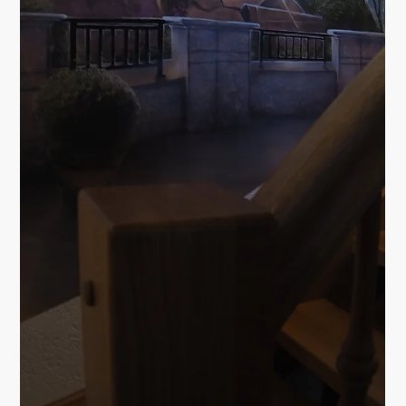
Load video
PROJEKTE
KOMPLETTPLANUNG
EINER
FIRMENKANTINE.
Relaxt auf Arbeit ins
Brötchen beißen.
MAHLZEIT:-)
Ein schönes Projekt. Rundum gelungen Bereits in der
Rohbaufase bagann die Planung der späteren Kantine.
Ich legte die Raumaufteilung, die...