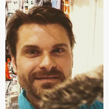
WALK ON MUSIC WITH
3D ARTFLOOR
Standardboden? Was ist das? Für das erste Themenhotel
in Thüringen fertigte ich einen #Fantasyfloor, passend zu
dem Thema "Carl...