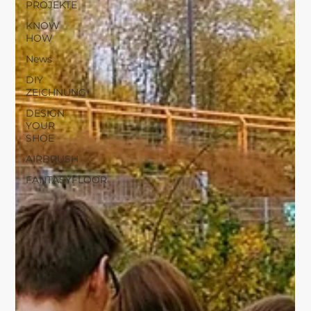
PROJEKTE
KNOW
HOW
News
DIY
ZEICHNUNG
DESIGN
YOUR
SHOE
AIRBRUSH
FANTASYFLOOR