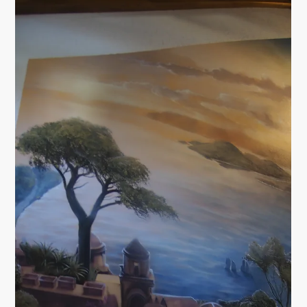
PROJEKTE
THE MAN CAVE / DIE
MÄNNERHÖHLE
Inspiriert von den Sagen der Wikinger... ...entstand der
erste Entwurf für einen einzigartigen Clubraum. Der 3D
Entwurf zeigt die Möbel...