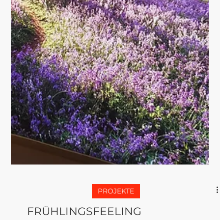
PROJEKTE
AT WORK. From Store
to Trendstore
Als kleiner Vorgeschmack zeige ich dir hier mal einen
Entwurf von 5 Stück. Der Schuhladen in der Innenstadt
Erfurts bekommt ein neues...