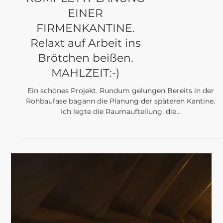
PROJEKTE
SPA- UND WELLNESS.
MEINE ERSTEN
ENTWÜRFE
Das erste Themenhotel Thüringens bekommt nun einen
von mir gestalteten Spa- und Wellnessbereich. Bereits
die Hotelzimmer wurden von mir...
Load video