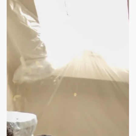
ERARBEITEN DIE
THEMEN FÜR DAS
WANDGEMÄLDE.
Die Kinder des Förderzentrum Dr. Hans Vogel werden
selber kreativ. Sie erarbeiten mit mir die Themen für das
Wandgemälde für ihrer Schule.