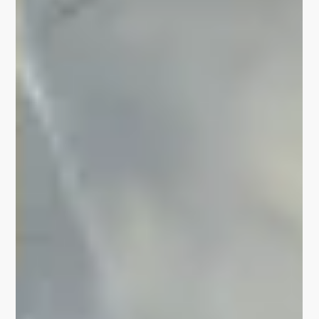
Thüringere Allgemeine [Link zu Artikel] Ein
Wandgemälde von Lars Schüller bringt...