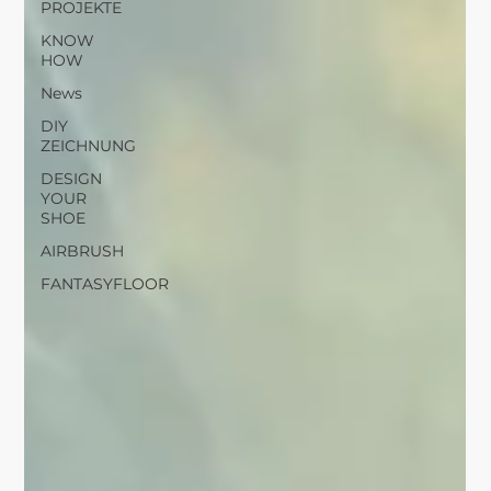
PROJEKTE
KNOW
HOW
News
DIY
ZEICHNUNG
DESIGN
YOUR
SHOE
AIRBRUSH
FANTASYFLOOR