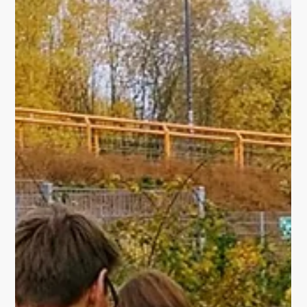
PROJEKTE
WAS MEINST DU? zu
meinem modernen
Gewand für das
barocke Universum.