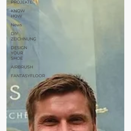
PROJEKTE
KNOW
HOW
News
DIY
ZEICHNUNG
DESIGN
YOUR
SHOE
AIRBRUSH
FANTASYFLOOR