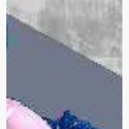
PROJEKTE
Einweihung des
Stadtgemäldes am
Bonifatiusplatz
Mit großer Freude haben wir gestern gemeinsam mit
Vertretern der Förderstelle, des Stadtrates und mit dem
Künstler unser neues...