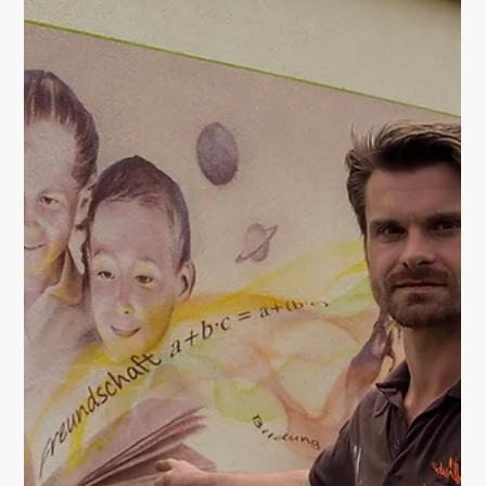
PROJEKTE
Trafostation wird zum
Kunstwerk
Gotha. Eine Szene, die den Handel in vergangenen
Jahrhunderten darstellt, entsteht derzeit beim
Altstadtforum. Der Gothaer Künstler Lars...