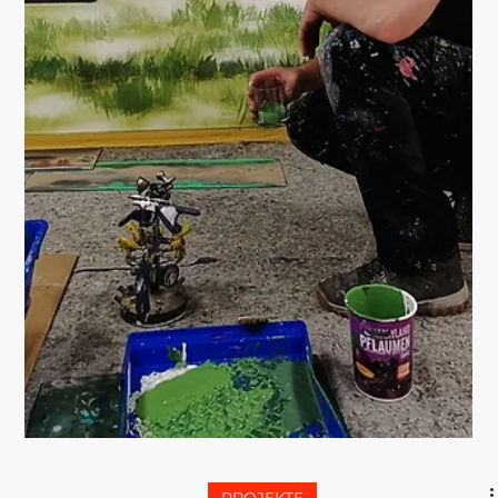
WIE GEIL WIRD DAS
DENN, wenn man
gemeinsam...... kreativ
unterwegs ist und eine
Idee entwickelt?
Gegenstand des Auftrages durch die ( Stadt
Ilmenau/Architekt/ etc)war die Gestaltung der Fassade
des neuen Anbaues des Förderzentrums...