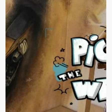
News
EINE TOSKANISCHE
OASE ZU HAUSE!
Ein Wintergarten wird zum Rückzugsort. Mit dem
Wandbild habe ich den Raum geöffnet. Der Blick gleitet
jetzt über eine Fantasie-Landschaft...