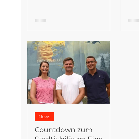
Stadtwerke GmbH wurde eine
funk
Trafostation in der Breiten Gasse
gewo
zur Leinwand – historisch
ohne
recherchiert, von Hand
gewo
umgesetzt, mit einem Flusslauf
Mate
aus Bier als verbindendem
Gest
Element. Vergangenheit
die 
bewahren – Zukunft gestalten.
eine
Alle Bilder, Details und die
man 
Geschichte dahinter:
Gesp
https://www.schuellerdesign.co
Mens
m/projekt/breite-gasse
#SchuellerArtDes
News
Countdown zum