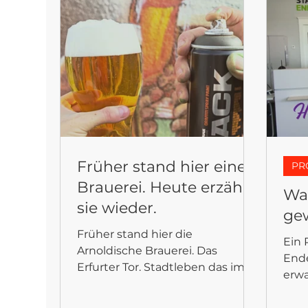
FANTASYFLOOR
Früher stand hier eine
PR
Brauerei. Heute erzählt
Was
sie wieder.
ge
Früher stand hier die
Ein 
Arnoldische Brauerei. Das
Ende
Erfurter Tor. Stadtleben das im
erwa
heutigen Straßenbild kaum
Goth
noch zu lesen ist. Für die Gothaer
ents