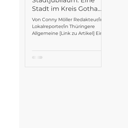
Stadtjubiläum: Eine
Stadt im Kreis Gotha
rüstet sich für das
Von Conny Möller Redakteur/in /
große Fest
Lokalreporter/in Thüringere
Allgemeine [Link zu Artikel] Ein
Wandgemälde von Lars Schüller
bringt...