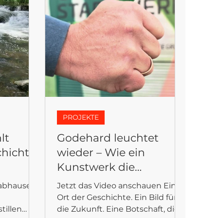
PROJEKTE
lt
Godehard leuchtet
chichte
wieder – Wie ein
Kunstwerk die
Energiezukunft Gothas
wabhausen
Jetzt das Video anschauen Ein
sichtbar macht⚡🌿
d
Ort der Geschichte. Ein Bild für
tillen
die Zukunft. Eine Botschaft, die