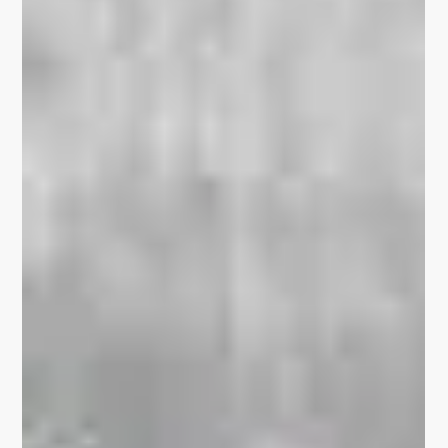
Stadtgemäldes am
Bonifatiusplatz
Mit großer Freude haben wir gestern gemeinsam mit
Vertretern der Förderstelle, des Stadtrates und mit dem
Künstler unser neues...