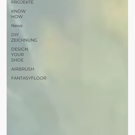
PROJEKTE
KNOW
HOW
News
DIY
ZEICHNUNG
DESIGN
YOUR
SHOE
AIRBRUSH
FANTASYFLOOR