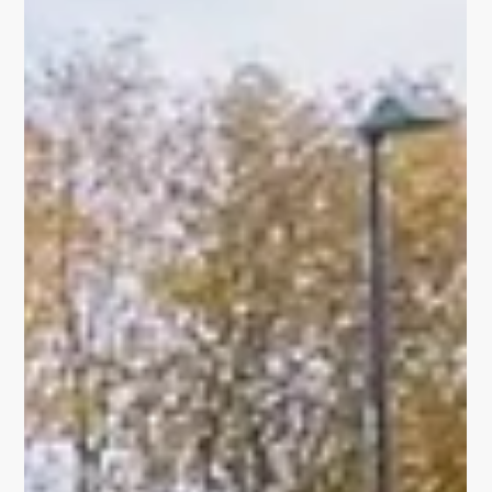
PROJEKTE
WAS MEINST DU? zu
meinem modernen
Gewand für das
barocke Universum.
2019/2020 wurde nach mehrjähriger Bauph ase der
Neubau auf dem ehemaligen Gotano Gelände an der
sogenannten "Europakreuzung" in Gotha...