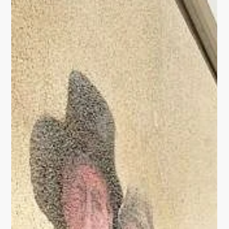
News
Kunstwerk vollbracht.
Parkhaus sieht bunt
aus…
Dank der künstlerischen Arbeit von dem gotharer
Künstler Lars Schüller. Nostalgische Fahrzeuge zieren das
City-Parkhaus Cool sieht er...