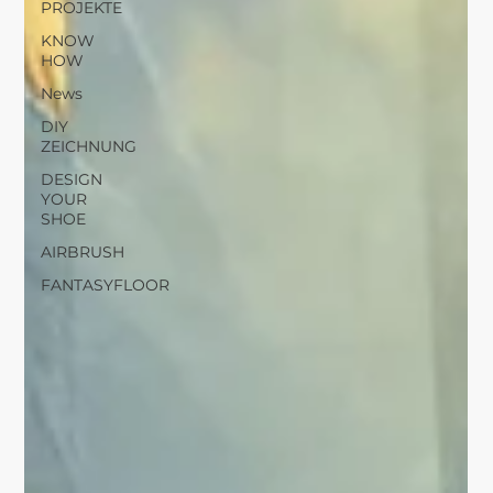
PROJEKTE
KNOW
HOW
News
DIY
ZEICHNUNG
DESIGN
YOUR
SHOE
AIRBRUSH
FANTASYFLOOR