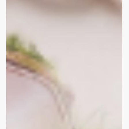
PROJEKTE
Wohnmobil als
Kunstwerk...
Mit dem Grafitti von Schüller Art & Design wurde in dem
neugebauten Showroom von Freizeitfahrzeuge-
Teichmann in Ohrdruf freestyle ein...