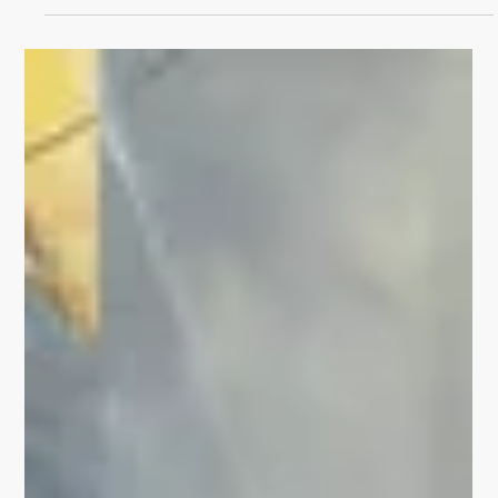
Stadt im Kreis Gotha
rüstet sich für das
große Fest
Von Conny Möller Redakteur/in / Lokalreporter/in
Thüringere Allgemeine [Link zu Artikel] Ein
Wandgemälde von Lars Schüller bringt...