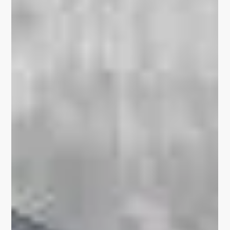
Einweihung des
Stadtgemäldes am
Bonifatiusplatz
Mit großer Freude haben wir gestern gemeinsam mit
Vertretern der Förderstelle, des Stadtrates und mit dem
Künstler unser neues...