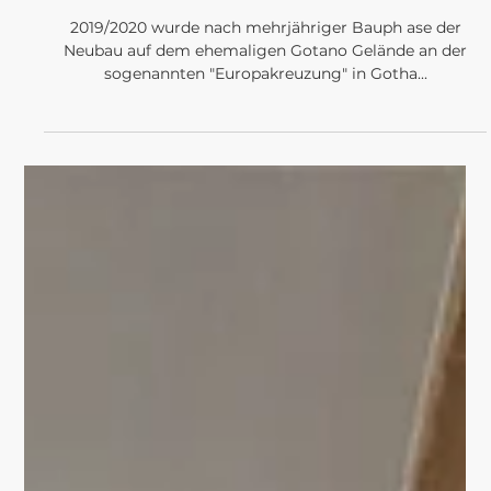
PROJEKTE
WAS MEINST DU? zu
meinem modernen