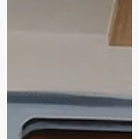
Gewand für das
barocke Universum.
2019/2020 wurde nach mehrjähriger Bauph ase der
Neubau auf dem ehemaligen Gotano Gelände an der
sogenannten "Europakreuzung" in Gotha...