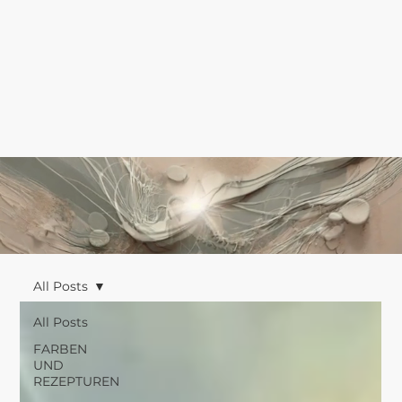
All Posts
All Posts
FARBEN
UND
REZEPTUREN