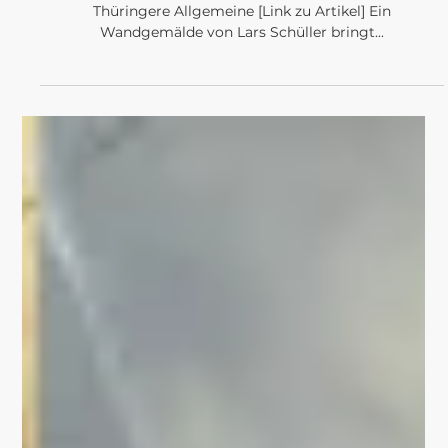
Stadtjubiläum: Eine
Stadt im Kreis Gotha
rüstet sich für das
große Fest
Von Conny Möller Redakteur/in / Lokalreporter/in
Thüringere Allgemeine [Link zu Artikel] Ein
Wandgemälde von Lars Schüller bringt...