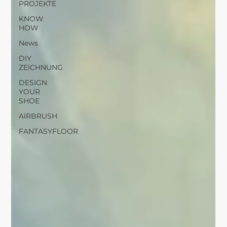
PROJEKTE
KNOW
HOW
News
DIY
ZEICHNUNG
DESIGN
YOUR
SHOE
AIRBRUSH
FANTASYFLOOR