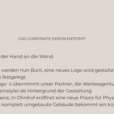
DAS CORPORATE DESIGN ENTSTEHT
der ‪‎Hand‬ an die ‪‎Wand‬. 
n‬ werden nun Bunt, eine neues Logo wird gestalte
‬ festgelegt.
go´s übernimmt unser Partner, die Werbeagentur
instyler.de Hintergrund der Gestaltung: 
ns‬, in ‪Ohrdruf‬ eröffnet eine neue ‪‎Praxis‬ für ‪Phy
s komplett umgebaute ‪Gebäude‬ bekommt ein ‪‎kün