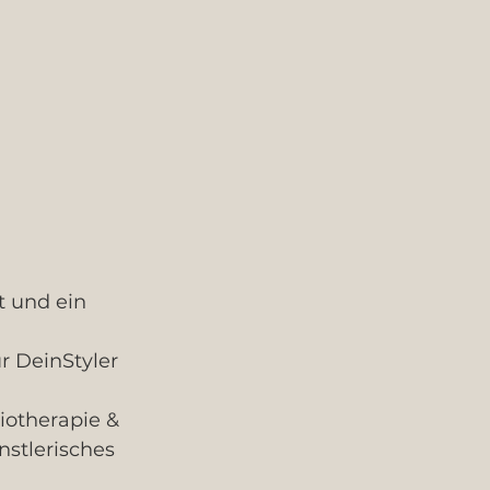
t und ein 
 DeinStyler 
siotherapie‬ & 
stlerisches‬ 