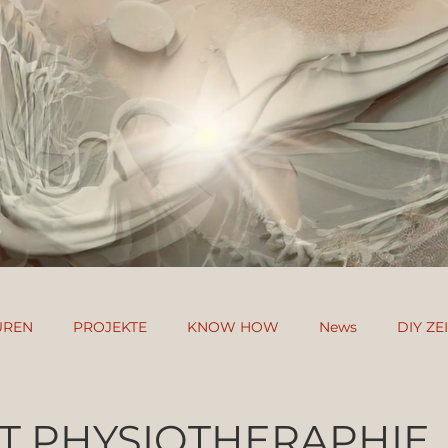
UREN
PROJEKTE
KNOW HOW
News
DIY Z
R
T PHYSIOTHERAPHIE