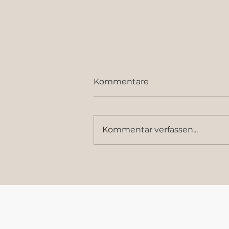
Kommentare
Kommentar verfassen...
Was ist denn hier draus
geworden?