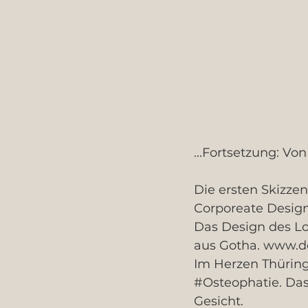
...Fortsetzung: Von 
Die ersten ‪Skizze
‪Corporeate‬ ‪Design
Das Design des Lo
aus Gotha. www.de
Im Herzen ‪‎Thüringe
‪#Osteophatie‬. Da
Gesicht.