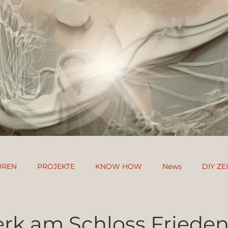
UREN
PROJEKTE
KNOW HOW
News
DIY Z
R
rk am Schloss Frieden