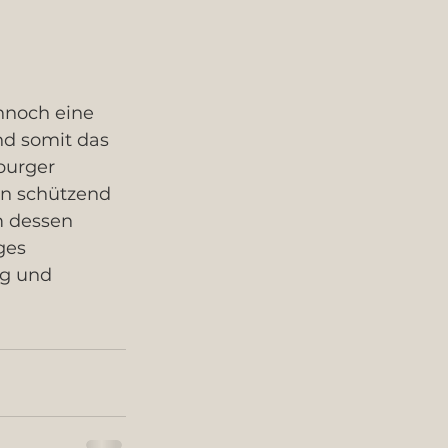
nnoch eine 
nd somit das 
urger 
n schützend 
m dessen 
ges 
g und 