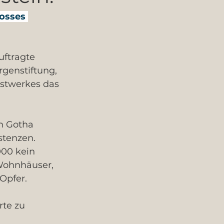
osses 
ftragte 
genstiftung, 
nstwerkes das 
n Gotha 
stenzen. 
00 kein 
Wohnhäuser, 
Opfer. 
te zu 