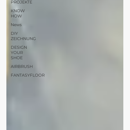
PROJEKTE
KNOW
HOW
News
DIY
ZEICHNUNG
DESIGN
YOUR
SHOE
AIRBRUSH
FANTASYFLOOR