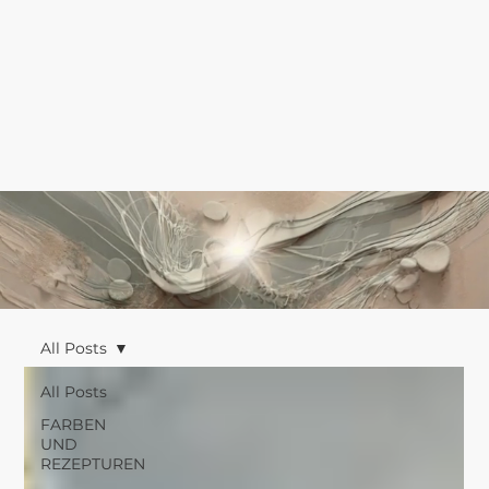
All Posts
All Posts
FARBEN
UND
REZEPTUREN