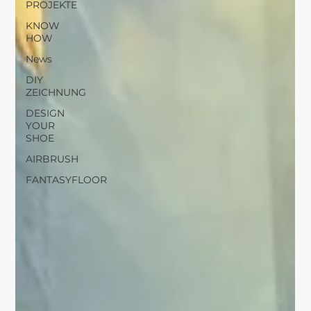
PROJEKTE
KNOW
HOW
News
DIY
ZEICHNUNG
DESIGN
YOUR
SHOE
AIRBRUSH
FANTASYFLOOR