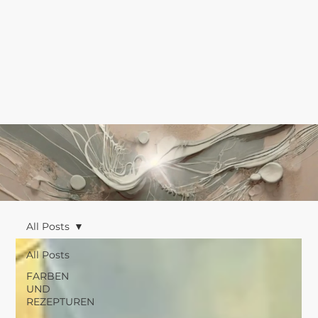
All Posts
All Posts
FARBEN
UND
REZEPTUREN