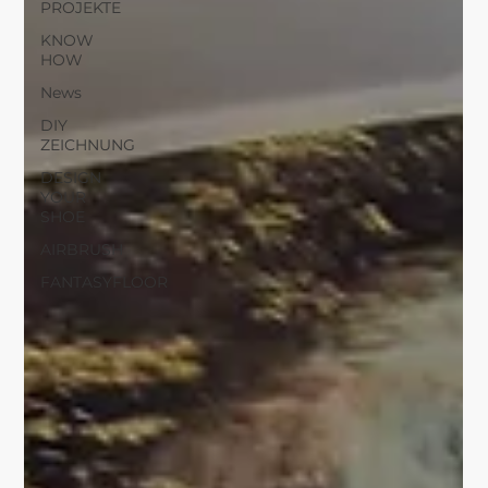
PROJEKTE
KNOW
HOW
News
DIY
ZEICHNUNG
DESIGN
YOUR
SHOE
AIRBRUSH
FANTASYFLOOR