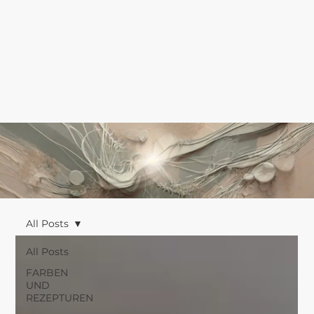
All Posts
All Posts
FARBEN
UND
REZEPTUREN