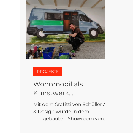
FANTASYFLOOR
PROJEKTE
Wohnmobil als
Kunstwerk...
Mit dem Grafitti von Schüller Art
& Design wurde in dem
neugebauten Showroom von
Freizeitfahrzeuge-Teichmann in
Ohrdruf freestyle ein...