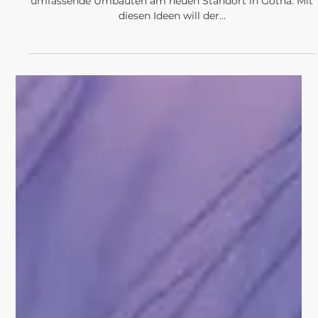
Frischer Anstrich für
das neue Moses 2.0 in
Gotha
Franziska Gräfenhan GOTHA. Das Kaufhaus Moses plant
umfassende Umbauten am neuen Standort in Gotha. Mit
diesen Ideen will der...