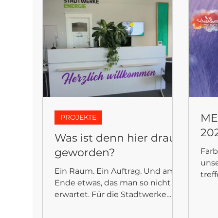
FANTASYFLOOR
ME
PROJEKTE
20
Was ist denn hier draus
geworden?
Farb
unse
Ein Raum. Ein Auftrag. Und am
tref
Ende etwas, das man so nicht
Farb
erwartet. Für die Stadtwerke
auss
Gotha ist ein Kundencenter
entstanden, das mehr kann als