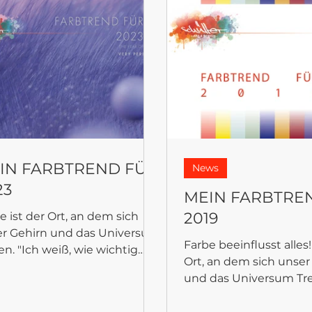
IN FARBTREND FÜR
News
23
MEIN FARBTRE
2019
e ist der Ort, an dem sich
r Gehirn und das Universum
Farbe beeinflusst alles!
fen. "Ich weiß, wie wichtig
Ort, an dem sich unser
en sind und dass sie
und das Universum Tre
chlaggebend...
Anfang des Jahres verö
Lars...