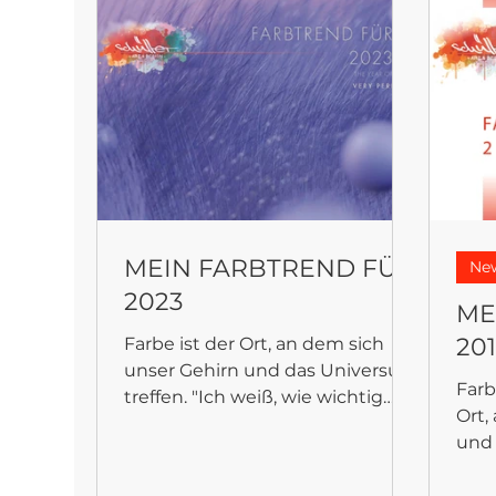
FANTASYFLOOR
MEIN FARBTREND FÜR
Ne
2023
ME
20
Farbe ist der Ort, an dem sich
unser Gehirn und das Universum
Farb
treffen. "Ich weiß, wie wichtig
Ort,
Farben sind und dass sie
und 
ausschlaggebend...
Anfa
Lars..