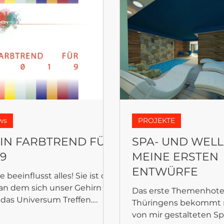
ws
PROJEKTE
IN FARBTREND FÜR
SPA- UND WELL
19
MEINE ERSTEN
ENTWÜRFE
e beeinflusst alles! Sie ist der
 an dem sich unser Gehirn
Das erste Themenhote
das Universum Treffen.
Thüringens bekommt 
ng des Jahres veröffentlicht
von mir gestalteten S
.