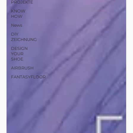
PROJEKTE
KNOW
HOW
News
DIY
ZEICHNUNG
DESIGN
YOUR
SHOE
AIRBRUSH
FANTASYFLOOR