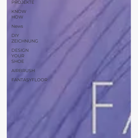
PROJEKTE
KNOW
HOW
News
DIY
ZEICHNUNG
DESIGN
YOUR
SHOE
AIRBRUSH
FANTASYFLOOR