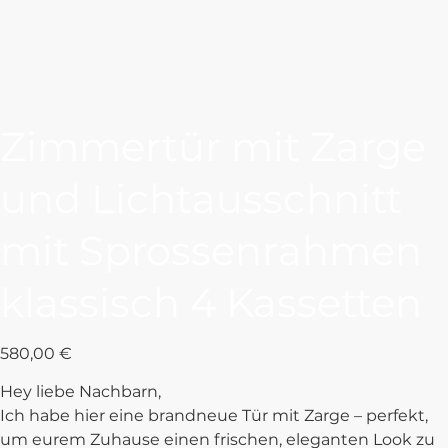
Zimmertür mit Zarge
und Lichtausschnitt
mit Sprossenrahmen
klassisch 4 Kassetten
Preis
580,00 €
Hey liebe Nachbarn,
Ich habe hier eine brandneue Tür mit Zarge – perfekt,
um eurem Zuhause einen frischen, eleganten Look zu