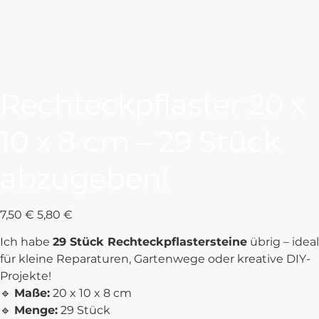
Rechteckpflaster 20 x
10 x 8 cm – 29 Stück
abzugeben!
Ursprünglicher
Angebotspreis
7,50 €
5,80 €
Preis
Ich habe
29 Stück Rechteckpflastersteine
übrig – ideal
für kleine Reparaturen, Gartenwege oder kreative DIY-
Projekte!
🔹
Maße:
20 x 10 x 8 cm
🔹
Menge:
29 Stück