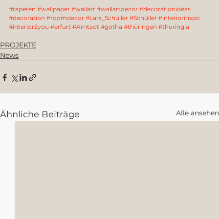
#tapeten
#wallpaper
#wallart
#wallartdecor
#decorationideas
#decoration
#roomdecor
#Lars_Schüller
#Schüller
#interiorinspo
#interior2you
#erfurt
#Arntadt
#gotha
#thüringen
#thuringia
PROJEKTE
News
Alle ansehen
Ähnliche Beiträge