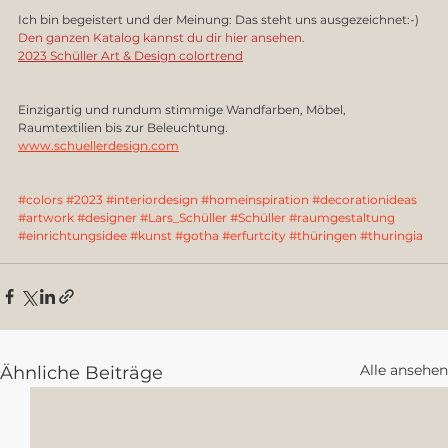
Ich bin begeistert und der Meinung: Das steht uns ausgezeichnet:-)
Den ganzen Katalog kannst du dir hier ansehen.
2023 Schüller Art & Design colortrend
Einzigartig und rundum stimmige Wandfarben, Möbel, 
Raumtextilien bis zur Beleuchtung.
www.schuellerdesign.com
#colors
#2023
#interiordesign
#homeinspiration
#decorationideas
#artwork
#designer
#Lars_Schüller
#Schüller
#raumgestaltung
#einrichtungsidee
#kunst
#gotha
#erfurtcity
#thüringen
#thuringia
Alle ansehen
Ähnliche Beiträge